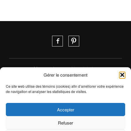
Votre projet
Nous joindre
Gérer le consentement
Ce site web utilise des témoins (cookies) afin d’améliorer votre expérience
de navigation et analyser les statistiques de visites.
Accepter
Partenaire du regroupement de cuisinistes au Québec, voici
Refuser
notre profil:
Armoire de cuisine Sherbrooke